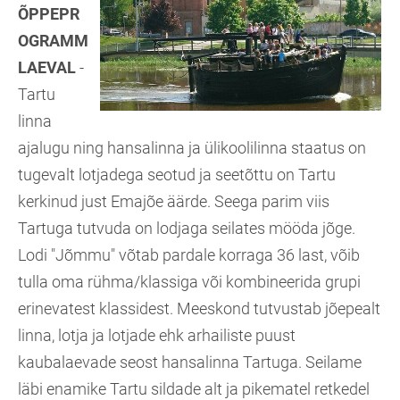
ÕPPEPR
OGRAMM
LAEVAL
-
Tartu
linna
ajalugu ning hansalinna ja ülikoolilinna staatus on
tugevalt lotjadega seotud ja seetõttu on Tartu
kerkinud just Emajõe äärde. Seega parim viis
Tartuga tutvuda on lodjaga seilates mööda jõge.
Lodi "Jõmmu" võtab pardale korraga 36 last, võib
tulla oma rühma/klassiga või kombineerida grupi
erinevatest klassidest. Meeskond tutvustab jõepealt
linna, lotja ja lotjade ehk arhailiste puust
kaubalaevade seost hansalinna Tartuga. Seilame
läbi enamike Tartu sildade alt ja pikematel retkedel