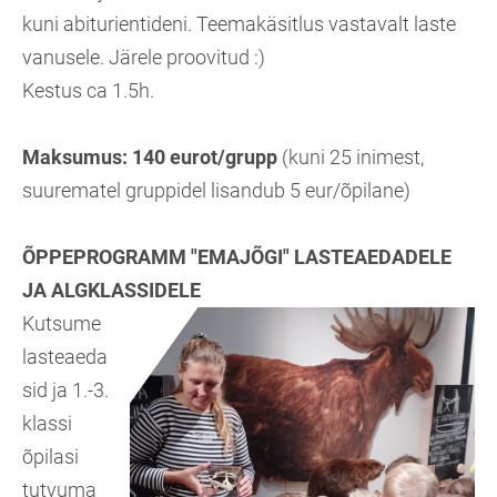
kuni abiturientideni. Teemakäsitlus vastavalt laste
vanusele. Järele proovitud :)
Kestus ca 1.5h.
Maksumus: 140 eurot/grupp
(kuni 25 inimest,
suurematel gruppidel lisandub 5 eur/õpilane)
ÕPPEPROGRAMM "EMAJÕGI" LASTEAEDADELE
JA ALGKLASSIDELE
Kutsume
lasteaeda
sid ja 1.-3.
klassi
õpilasi
tutvuma