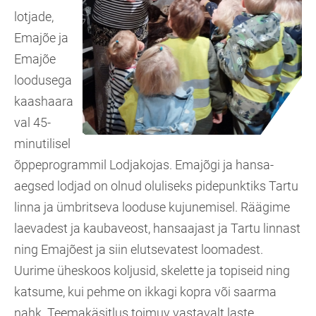
lotjade,
Emajõe ja
Emajõe
loodusega
kaashaara
val 45-
minutilisel
õppeprogrammil Lodjakojas. Emajõgi ja hansa-
aegsed lodjad on olnud oluliseks pidepunktiks Tartu
linna ja ümbritseva looduse kujunemisel. Räägime
laevadest ja kaubaveost, hansaajast ja Tartu linnast
ning Emajõest ja siin elutsevatest loomadest.
Uurime üheskoos koljusid, skelette ja topiseid ning
katsume, kui pehme on ikkagi kopra või saarma
nahk. Teemakäsitlus toimuv vastavalt laste