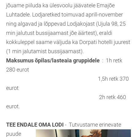
jõuame piiluda ka ülesvoolu jäävatele Emajõe
Luhtadele. Lodjaretked toimuvad aprill-november
ning algavad ja lõppevad Lodjakojast (Ujula 98, 25
min jalutust bussijaamast jõe äärtest), eraldi
kokkuleppel saame väljuda ka Dorpati hotelli juurest
(1 min jalutamist bussijaamast).
Maksumus õpilas/lasteaia gruppidele
: 1h retk
280 eurot
1,5h retk 370
eurot
2h retk 460
eurot.
TEE ENDALE OMA LODI
- Tutvustame erinevate
puude