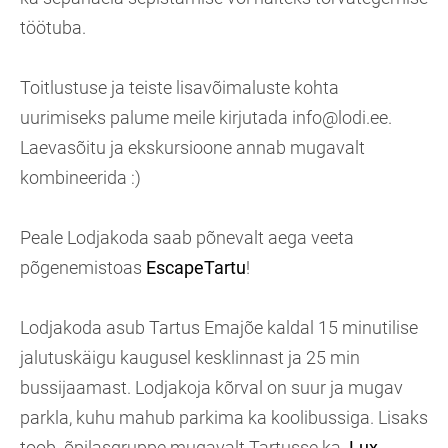
töötuba.
Toitlustuse ja teiste lisavõimaluste kohta
uurimiseks palume meile kirjutada info@lodi.ee.
Laevasõitu ja ekskursioone annab mugavalt
kombineerida :)
Peale Lodjakoda saab põnevalt aega veeta
põgenemistoas
EscapeTartu
!
Lodjakoda asub Tartus Emajõe kaldal 15 minutilise
jalutuskäigu kaugusel kesklinnast ja 25 min
bussijaamast. Lodjakoja kõrval on suur ja mugav
parkla, kuhu mahub parkima ka koolibussiga. Lisaks
toob õpilasgruppe mugavalt Tartusse ka
Lux