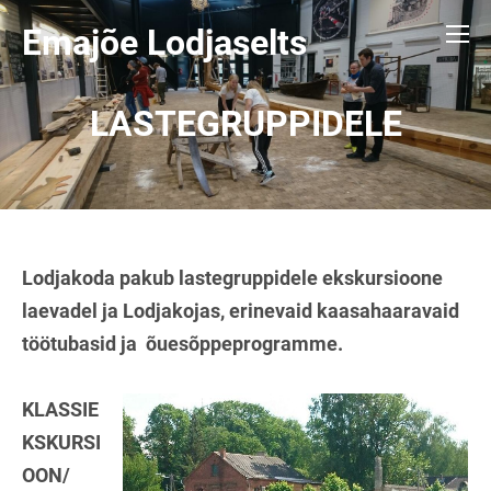
Emajõe Lodjaselts
LASTEGRUPPIDELE
Lodjakoda pakub lastegruppidele ekskursioone
laevadel ja Lodjakojas, erinevaid kaasahaaravaid
töötubasid ja õuesõppeprogramme.
KLASSIE
KSKURSI
OON/