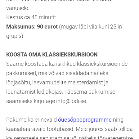
vanusele.
Kestus ca 45 minutit
Maksumus: 90 eurot
(mugav läbi viia kuni 25 in
grupis)
KOOSTA OMA KLASSIEKSKURSIOON
Saame koostada ka isiklikud klassiekskursioonide
pakkumised, mis võivad sisaldada näiteks
lõdjasõitu, laevamudelite meisterdamist ja
lõunatamist lodjakojas. Täpsema pakkumise
saamiseks kirjutage info@lodi.ee.
Pakume ka erinevaid
õuesõppeprogramme
ning
kaasahaaravaid töötubasid. Meie juures saab tellida
ka sepanaela sepistamise või näiteks tõrvategemise