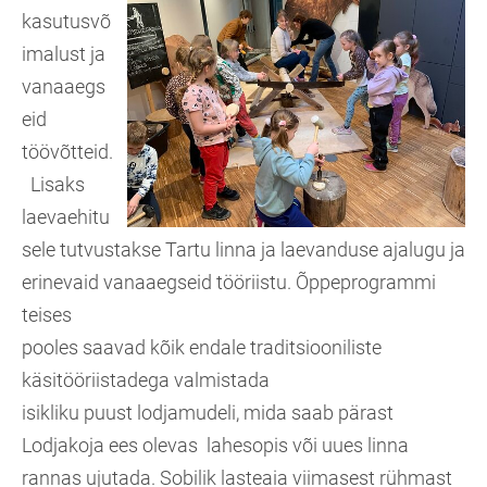
kasutusvõ
imalust ja
vanaaegs
eid
töövõtteid.
Lisaks
laevaehitu
sele tutvustakse Tartu linna ja laevanduse ajalugu ja
erinevaid vanaaegseid tööriistu. Õppeprogrammi
teises
pooles saavad kõik endale traditsiooniliste
käsitööriistadega valmistada
isikliku puust lodjamudeli, mida saab pärast
Lodjakoja ees olevas lahesopis või uues linna
rannas ujutada. Sobilik lasteaia viimasest rühmast