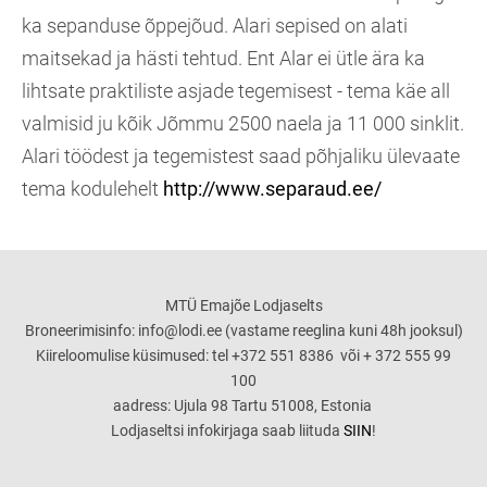
ka sepanduse õppejõud. Alari sepised on alati
maitsekad ja hästi tehtud. Ent Alar ei ütle ära ka
lihtsate praktiliste asjade tegemisest - tema käe all
valmisid ju kõik Jõmmu 2500 naela ja 11 000 sinklit.
Alari töödest ja tegemistest saad põhjaliku ülevaate
tema kodulehelt
http://www.separaud.ee/
MTÜ Emajõe Lodjaselts
Broneerimisinfo: info@lodi.ee (vastame reeglina kuni 48h jooksul)
Kiireloomulise küsimused: tel +372 551 8386 või + 372 555 99
100
aadress: Ujula 98 Tartu 51008, Estonia
Lodjaseltsi infokirjaga saab liituda
SIIN
!