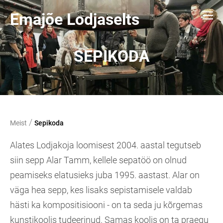
Emajõe Lodjaselts
SEPIKODA
/
Meist
Sepikoda
Alates Lodjakoja loomisest 2004. aastal tegutseb
siin sepp Alar Tamm, kellele sepatöö on olnud
peamiseks elatusieks juba 1995. aastast. Alar on
väga hea sepp, kes lisaks sepistamisele valdab
hästi ka kompositisiooni - on ta seda ju kõrgemas
kunstikoolis tudeerinud. Samas koolis on ta praegu