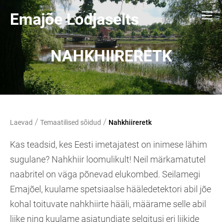
Emajõe Lodjaselts
NAHKHIIRERETK
/
/
Laevad
Temaatilised sõidud
Nahkhiireretk
Kas teadsid, kes Eesti imetajatest on inimese lähim
sugulane? Nahkhiir loomulikult! Neil märkamatutel
naabritel on väga põnevad elukombed. Seilamegi
Emajõel, kuulame spetsiaalse hääledetektori abil jõe
kohal toituvate nahkhiirte hääli, määrame selle abil
liike ning kuulame asjatundjate selgitusi eri liikide