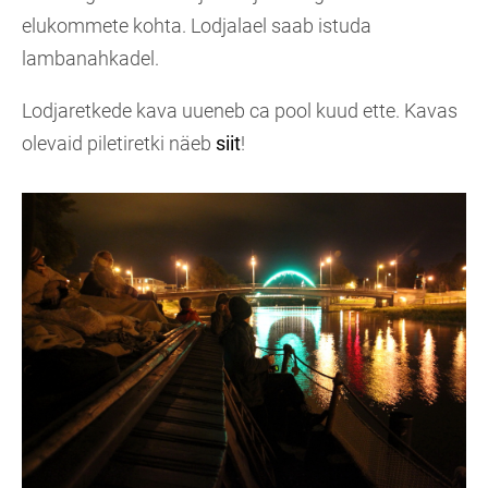
elukommete kohta. Lodjalael saab istuda
lambanahkadel.
Lodjaretkede kava uueneb ca pool kuud ette. Kavas
olevaid piletiretki näeb
siit
!