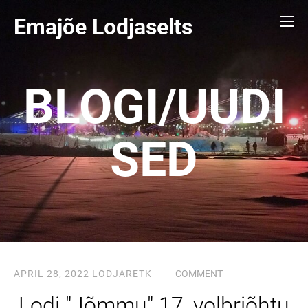
Emajõe Lodjaselts
BLOGI/UUDI
SED
APRIL 28, 2022
LODJARETK
COMMENT
Lodi "Jõmmu" 17, volbriõhtu