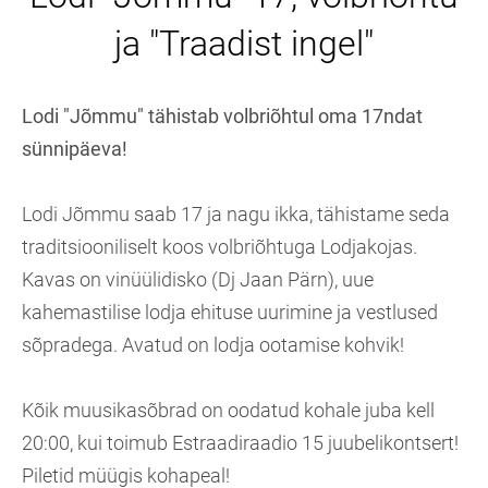
ja "Traadist ingel"
Lodi "Jõmmu" tähistab volbriõhtul oma 17ndat
sünnipäeva!
Lodi Jõmmu saab 17 ja nagu ikka, tähistame seda
traditsiooniliselt koos volbriõhtuga Lodjakojas.
Kavas on vinüülidisko (Dj Jaan Pärn), uue
kahemastilise lodja ehituse uurimine ja vestlused
sõpradega. Avatud on lodja ootamise kohvik!
Kõik muusikasõbrad on oodatud kohale juba kell
20:00, kui toimub Estraadiraadio 15 juubelikontsert!
Piletid müügis kohapeal!