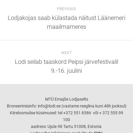
PREVIOUS
Lodjakojas saab külastada näitust Läänemeri
maailmameres
NEXT
Lodi seilab taaskord Peipsi järvefestivalil
9.-16. juulini
MTÜ Emajõe Lodjaselts
Broneerimisinfo: info@lodi.ee (vastame reeglina kuni 48h jooksul)
Kiireloomulise küsimused: tel +372 551 8386 või + 372 555 99
100
aadress: Ujula 98 Tartu 51008, Estonia