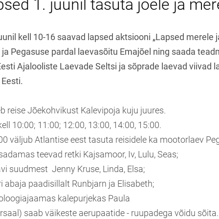
sed 1. juunil tasuta jõele ja mer
unil kell 10-16 saavad lapsed aktsiooni „Lapsed merele j
ja Pegasuse pardal laevasõitu Emajõel ning saada teadm
esti Ajalooliste Laevade Seltsi ja sõprade laevad viivad 
 Eesti.
 reise Jõekohvikust Kalevipoja kuju juures.
ell 10:00; 11:00; 12:00, 13:00, 14:00, 15:00.
:00 väljub Atlantise eest tasuta reisidele ka mootorlaev Pe
sadamas teevad retki Kajsamoor, Iv, Lulu, Seas;
avi suudmest Jenny Kruse, Linda, Elsa;
 abaja paadisillalt Runbjarn ja Elisabeth;
oloogiajaamas kalepurjekas Paula
saal) saab väikeste aerupaatide - ruupadega võidu sõita.