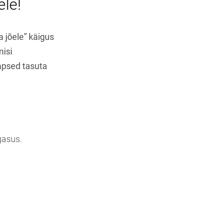
ele!
a jõele” käigus
isi
lapsed tasuta
gasus.