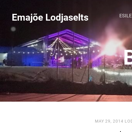
Emajõe Lodjaselts
ESIL
MAY 29, 2014
LO