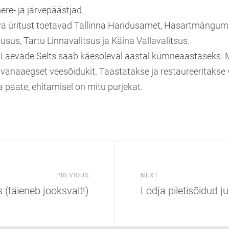
re- ja järvepäästjad.
va üritust toetavad Tallinna Haridusamet, Hasartmängu
usus, Tartu Linnavalitsus ja Käina Vallavalitsus.
te Laevade Selts saab käesoleval aastal kümneaastaseks. 
naaegset veesõidukit. Taastatakse ja restaureeritakse 
a paate, ehitamisel on mitu purjekat.
PREVIOUS
NEXT
(täieneb jooksvalt!)
Lodja piletisõidud ju