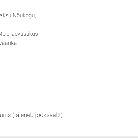
maksu Nõukogu,
Meie laevastikus
väärika
unis (täieneb jooksvalt!)