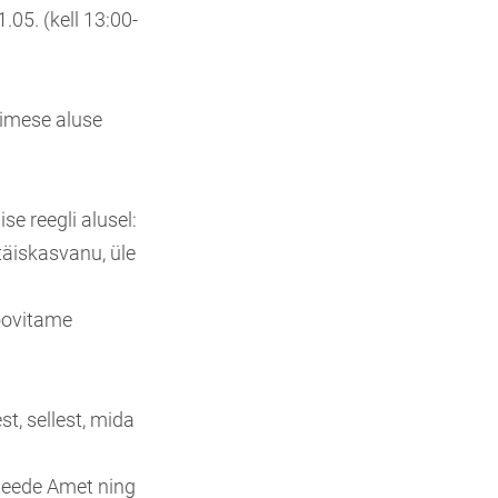
05. (kell 13:00-
simese aluse
se reegli alusel:
täiskasvanu, üle
soovitame
t, sellest, mida
eeteede Amet ning