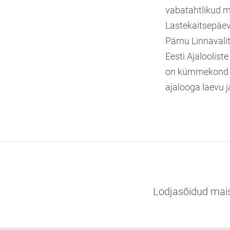
vabatahtlikud me
Lastekaitsepäe
Pärnu Linnavalit
Eesti Ajaloolis
on kümmekond va
ajalooga laevu j
Lodjasõidud mais 