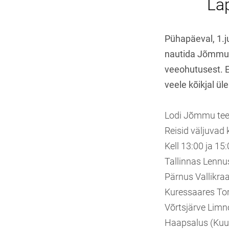
Lap
Pühapäeval, 1.ju
nautida Jõmmu 
veeohutusest. E
veele kõikjal üle
Lodi Jõmmu teeb
Reisid väljuvad k
Kell 13:00 ja 15
Tallinnas Lennu
Pärnus Vallikra
Kuressaares Tori
Võrtsjärve Limn
Haapsalus (Kuur