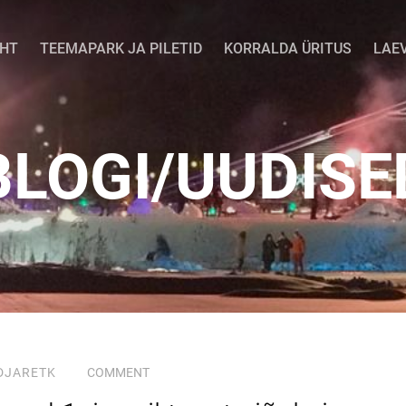
EHT
TEEMAPARK JA PILETID
KORRALDA ÜRITUS
LAE
BLOGI/UUDISE
DJARETK
COMMENT