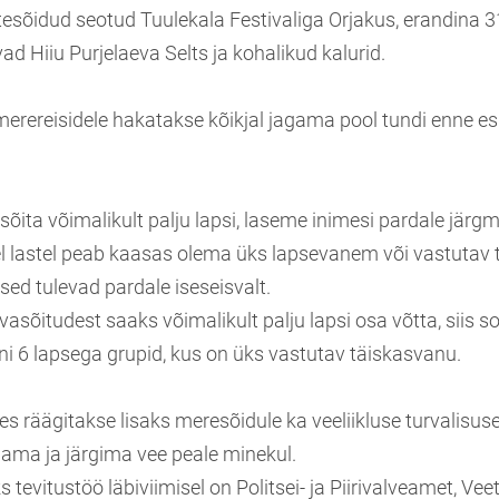
esõidud seotud Tuulekala Festivaliga Orjakus, erandina 31.
vad Hiiu Purjelaeva Selts ja kohalikud kalurid.
 merereisidele hakatakse kõikjal jagama pool tundi enne e
sõita võimalikult palju lapsi, laseme inimesi pardale järgmi
el lastel peab kaasas olema üks lapsevanem või vastutav 
sed tulevad pardale iseseisvalt.
vasõitudest saaks võimalikult palju lapsi osa võtta, siis 
 6 lapsega grupid, kus on üks vastutav täiskasvanu.
s räägitakse lisaks meresõidule ka veeliikluse turvalisuses
ama ja järgima vee peale minekul.
s tevitustöö läbiviimisel on Politsei- ja Piirivalveamet, V