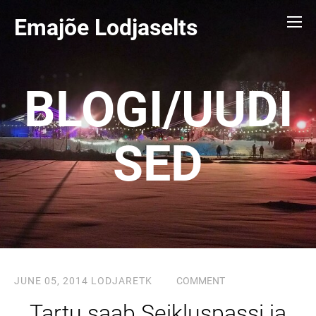
Emajõe Lodjaselts
BLOGI/UUDI
SED
JUNE 05, 2014
LODJARETK
COMMENT
Tartu saab Seikluspassi ja