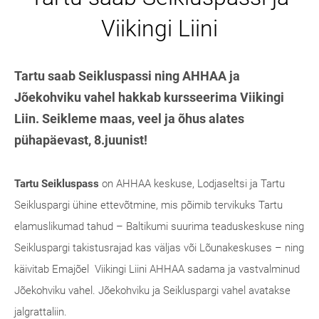
Viikingi Liini
Tartu saab Seikluspassi ning AHHAA ja
Jõekohviku vahel hakkab kursseerima Viikingi
Liin. Seikleme maas, veel ja õhus alates
pühapäevast, 8.juunist!
Tartu Seikluspass
on AHHAA keskuse, Lodjaseltsi ja Tartu
Seikluspargi ühine ettevõtmine, mis põimib tervikuks Tartu
elamuslikumad tahud – Baltikumi suurima teaduskeskuse ning
Seikluspargi takistusrajad kas väljas või Lõunakeskuses – ning
käivitab Emajõel Viikingi Liini AHHAA sadama ja vastvalminud
Jõekohviku vahel. Jõekohviku ja Seikluspargi vahel avatakse
jalgrattaliin.