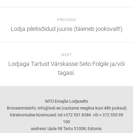
PREVIOUS
Lodja piletisõidud juunis (täieneb jooksvalt!)
NEXT
Lodjaga Tartust Värskasse Seto Folgile ja/või
tagasi.
MTÜ Emajõe Lodjaselts
Broneerimisinfo: info@lodi.ee (vastame reeglina kuni 48h jooksul)
Kiireloomulise küsimused: tel +372 551 8386 või + 372 555 99
100
aadress: Ujula 98 Tartu 51008, Estonia