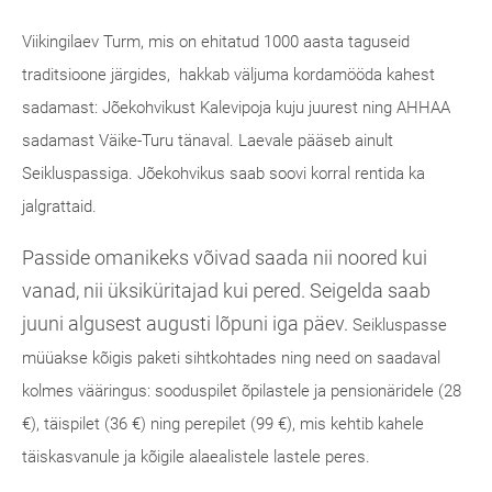
Viikingilaev Turm, mis on ehitatud 1000 aasta taguseid
traditsioone järgides, hakkab väljuma kordamööda kahest
sadamast: Jõekohvikust Kalevipoja
kuju juurest ning AHHAA
sadamast Väike-Turu tänaval. Laevale pääseb ainult
Seikluspassiga. Jõekohvikus saab soovi korral
rentida ka
jalgrattaid.
Passide omanikeks võivad saada nii noored kui
vanad, nii üksiküritajad kui pered. Seigelda saab
juuni algusest augusti lõpuni iga päev.
Seikluspasse
müüakse kõigis paketi sihtkohtades ning need on saadaval
kolmes vääringus:
sooduspilet õpilastele ja pensionäridele (28
€), täispilet (36 €) ning perepilet (99 €), mis kehtib kahele
täiskasvanule ja kõigile alaealistele lastele peres.