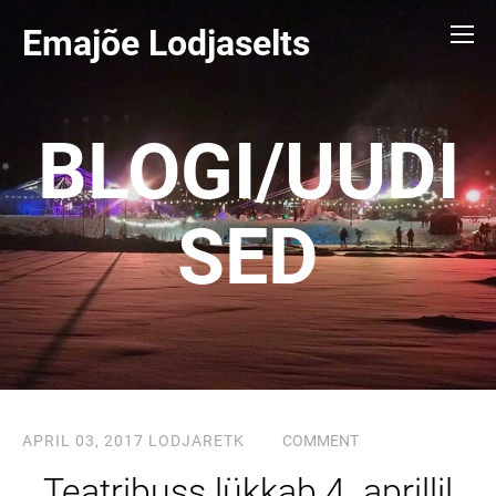
Emajõe Lodjaselts
BLOGI/UUDI
SED
APRIL 03, 2017
LODJARETK
COMMENT
Teatribuss lükkab 4. aprillil