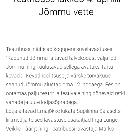
Jõmmu vette
Teatribussi näitlejad kogupere suvelavastusest
"Kadunud Jõmmu" aitavad talvekodust välja lodi
Jõmmu ning kuulutavad sellega avatuks Tartu
kevade. Kevadhoolitsuse ja värske tõrvakuue
saanud Jõmmu alustab oma 12. hooaega. Ees on
ootamas palju teatrit ja festivale ning põnevaid retki
vanade ja uute lodjasõpradega.
Lotja aitavad Emajõkke lükata Supilinna Salaseltsi
liikmed ja teised lavastuse osatäitjad Inga Lunge,
Veikko Täär jt ning Teatribussi lavastaja Marko