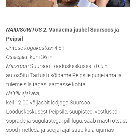
NÄIDISÜRITUS 2
:
Vanaema juubel Suursoos ja
Peipsil
Ürituse kogukestus:
4,5 h
Osalejaid:
kuni 36 in
Marsruut:
Suursoo Looduskeskusest (0.5 h
autosõitu Tartust) sõidame Peipsile purjetama ja
tuleme siis tagasi samasse kohta.
Näitlik ajakava:
kell 12.00 väljasõit lodjaga Suursoo
Looduskeskusest Peipsile, suupisted, vestlused
sõprade ja sugulastega, pillilugu, saab masti otsast
sood imetleda ja soojal ajal saab käia ujumas