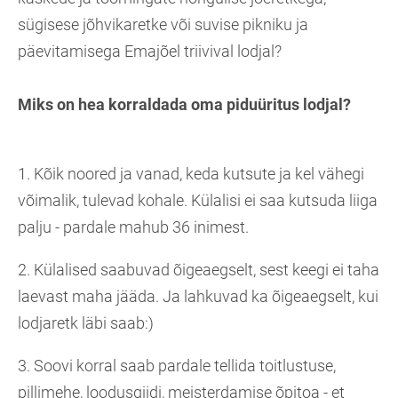
sügisese jõhvikaretke või suvise pikniku ja
päevitamisega Emajõel triivival lodjal?
Miks on hea korraldada oma piduüritus lodjal?
1. Kõik noored ja vanad, keda kutsute ja kel vähegi
võimalik, tulevad kohale. Külalisi ei saa kutsuda liiga
palju - pardale mahub 36 inimest.
2. Külalised saabuvad õigeaegselt, sest keegi ei taha
laevast maha jääda. Ja lahkuvad ka õigeaegselt, kui
lodjaretk läbi saab:)
3. Soovi korral saab pardale tellida toitlustuse,
pillimehe, loodusgiidi, meisterdamise õpitoa - et