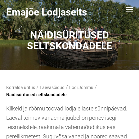
Emajõe Lodjaselts
NÄIDISÜRITUSED
SELTSKONDADELE
/
/
/
Korralda üritus
Laevasõidud
Lodi Jõmmu
Näidisüritused seltskondadele
Kilkeid ja rõõmu toovad lodjale laste sünnipäevad.
Laeval toimuv vanaema juubel on põnev isegi
teismelistele, rääkimata vähemnõudlikus eas
pereliikmetest. Suguvõsa vanad ja noored saavad