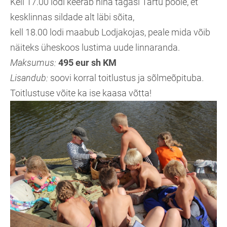
Kell 17.00 lodi keerab nina tagasi Tartu poole, et
kesklinnas sildade alt läbi sõita,
kell 18.00 lodi maabub Lodjakojas, peale mida võib
näiteks üheskoos lustima uude linnaranda.
Maksumus:
495 eur sh KM
Lisandub:
soovi korral toitlustus ja sõlmeõpituba.
Toitlustuse võite ka ise kaasa võtta!