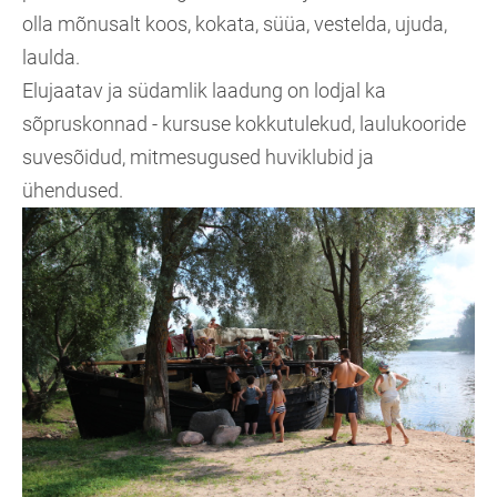
olla mõnusalt koos, kokata, süüa, vestelda, ujuda,
laulda.
Elujaatav ja südamlik laadung on lodjal ka
sõpruskonnad - kursuse kokkutulekud, laulukooride
suvesõidud, mitmesugused huviklubid ja
ühendused.