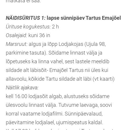
matkata ei saa.
NÄIDISÜRITUS 1:
lapse sünnipäev Tartus Emajõel
Ürituse kogukestus:
2 h
Osalejaid:
kuni 36 in
Marsruut:
algus ja lõpp Lodjakojas (Ujula 98,
parkimine tasuta). Sõidame linnast välja ja
lõpetuseks ka linna vahel, sest lastele meeldib
sildade alt läbisõit- Emajõel Tartus nii üles kui
allavoolu, kõikide Tartu sildade alt läbi (vt kaarti)
Näitlik ajakava:
kell 16.00 lodjasõit algab, alustuseks sõidame
ülesvoolu linnast välja. Tutvume laevaga, soovi
korral vaatame lodjafilmi. Sünnipäevalaud,
päevitamine lodjalael, ujumispeatus kaldal.