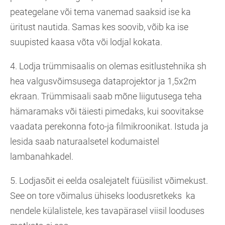
peategelane või tema vanemad saaksid ise ka
üritust nautida. Samas kes soovib, võib ka ise
suupisted kaasa võta või lodjal kokata.
4. Lodja trümmisaalis on olemas esitlustehnika sh
hea valgusvõimsusega dataprojektor ja 1,5x2m
ekraan. Trümmisaali saab mõne liigutusega teha
hämaramaks või täiesti pimedaks, kui soovitakse
vaadata perekonna foto-ja filmikroonikat. Istuda ja
lesida saab naturaalsetel kodumaistel
lambanahkadel.
5. Lodjasõit ei eelda osalejatelt füüsilist võimekust.
See on tore võimalus ühiseks loodusretkeks ka
nendele külalistele, kes tavapärasel viisil looduses