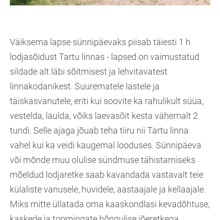
Väiksema lapse sünnipäevaks piisab täiesti 1 h
lodjasõidust Tartu linnas - lapsed on vaimustatud
sildade alt läbi sõitmisest ja lehvitavatest
linnakodanikest. Suurematele lastele ja
täiskasvanutele, eriti kui soovite ka rahulikult süüa,
vestelda, laulda, võiks laevasõit kesta vähemalt 2
tundi. Selle ajaga jõuab teha tiiru nii Tartu linna
vahel kui ka veidi kaugemal looduses. Sünnipäeva
või mõnde muu olulise sündmuse tähistamiseks
mõeldud lodjaretke saab kavandada vastavalt teie
külaliste vanusele, huvidele, aastaajale ja kellaajale.
Miks mitte üllatada oma kaaskondlasi kevadõhtuse,
kaskede ja toomingate hõngulise jõeretkega,