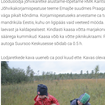
Looduslodja jõhvikaretke alustame-lõpetame RMK Kantsi
Jõhvikakorjamispeatuse teeme Emajõe suudmes Praaga kü
väga pikalt kõndima. Korjamispeatuseks arvestame ca t
mandriküla Eestis, kuhu on ligipääs vaid veeteed mööda. 
laevast ja kaldapealsest. Kindlasti kaasa võtta marjako
säärega kummikud. Kaasa võib ka võtte piknikukraami. Re
autoga Suursoo Keskusesse sõidab ca 0.5 h.
Lodjaretkede kava uueneb ca pool kuud ette. Kavas olevai