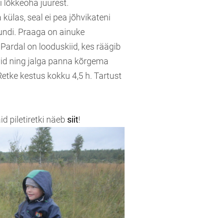
 lõkkeoha juurest.
las, seal ei pea jõhvikateni
undi. Praaga on ainuke
Pardal on looduskiid, kes räägib
rvid ning jalga panna kõrgema
tke kestus kokku 4,5 h. Tartust
d piletiretki näeb
siit
!