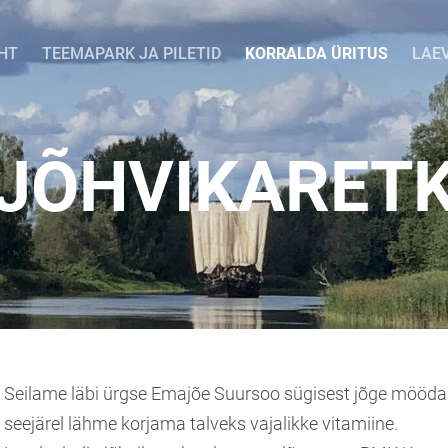
HT
TEEMAPARK JA PILETID
KORRALDA ÜRITUS
LAE
JÕHVIKARET
Seilame läbi ürgse Emajõe Suursoo sügisest jõge mööda al
seejärel lähme korjama talveks vajalikke vitamiine.