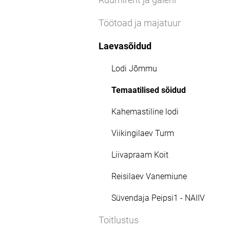
Töötoad ja majatuur
Laevasõidud
Lodi Jõmmu
Temaatilised sõidud
Kahemastiline lodi
Viikingilaev Turm
Liivapraam Koit
Reisilaev Vanemiune
Süvendaja Peipsi1 - NAIIV
Toitlustus