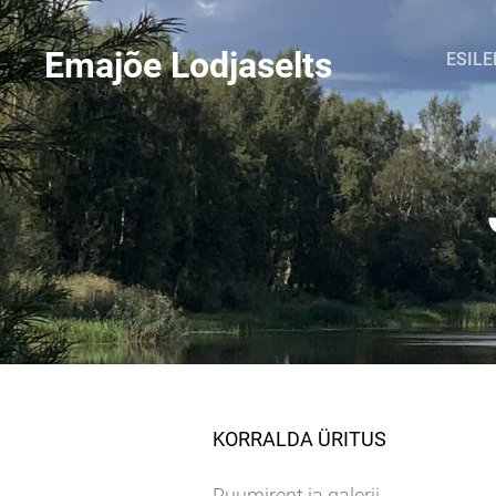
Emajõe Lodjaselts
ESILE
KORRALDA ÜRITUS
Ruumirent ja galerii