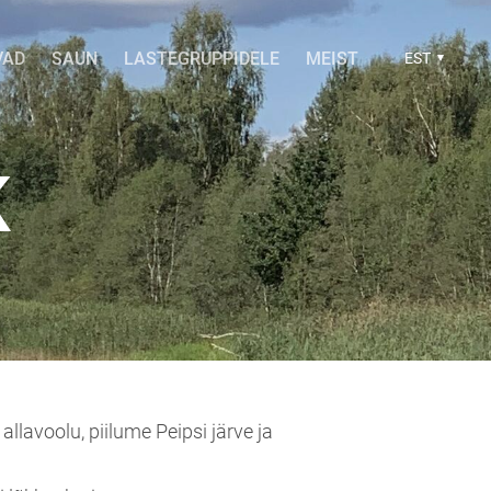
VAD
SAUN
LASTEGRUPPIDELE
MEIST
EST
K
lavoolu, piilume Peipsi järve ja