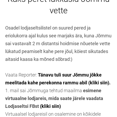
vette
Osadel lodjaseltsilistel on suured pered ja
eriolukorra ajal kulus see marjaks ära, kuna Jõmmu
sai vastavalt 2 m distantsi hoidmise nõuetele vette
lükatud peamiselt kahe pere jõul, köiest sikutades
aitasid kaasa ka mõned sõbrad:)
Vaata Reporter:
Tänavu tuli suur Jõmmu jõkke
meelitada kahe perekonna rammu abil (kliki siin).
1. mail sai Jõmmuga tehtud maailma
esimene
virtuaalne lodjareis, mida
saate järele vaadata
Lodjaseltsi FBst
(kliki siin)
Virtuaalsel lodjareisil on osalemine on kõikidele