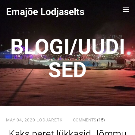
Emajõe Lodjaselts
BLOGI/UUDI
SED
MAY 04, 2020
LODJARETK
COMMENTS
(15)
Kaks peret lükkasid Jõmmu