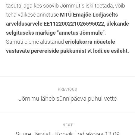
tasuta, aga kes soovib Jõmmut siiski toetada, võib
teha väikese annetuse
MTÜ Emajõe Lodjaselts
arveldusarvele EE112200221026595022, ülekande
selgituseks märkige "annetus Jõmmule"
.
Samuti oleme alustanud
eriolukorra nõuetele
vastavate perereiside pakkumist vt lodi.ee esileht.
PREVIOUS
Jõmmu läheb sünnipäeva puhul vette
NEXT
Suure Järvistu Kohvik Lodjakojas 13.09