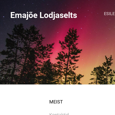
Emajõe Lodjaselts
ESIL
MEIST
Kontaktid